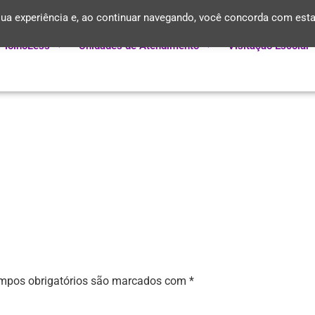
ua experiência e, ao continuar navegando, você concorda com est
PiolhoLess
Unidades de Atendimento
Visitação Escolar
mpos obrigatórios são marcados com
*