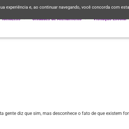
ua experiência e, ao continuar navegando, você concorda com est
PiolhoLess
Unidades de Atendimento
Visitação Escolar
ta gente diz que sim, mas desconhece o fato de que existem for