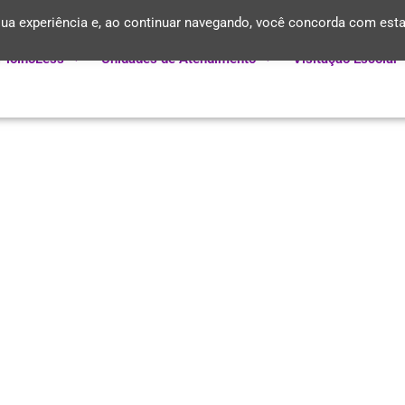
ua experiência e, ao continuar navegando, você concorda com est
PiolhoLess
Unidades de Atendimento
Visitação Escolar