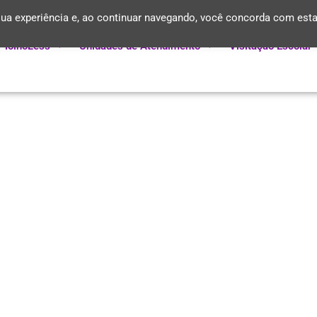
ua experiência e, ao continuar navegando, você concorda com est
PiolhoLess
Unidades de Atendimento
Visitação Escolar