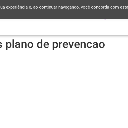
ua experiência e, ao continuar navegando, você concorda com est
PiolhoLess
Unidades de Atendimento
Visitação Escolar
s plano de prevencao